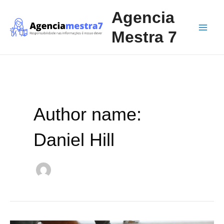
Ir
Paginação
Main
Agencia
para
de
Men
o
post
Mestra 7
conteúdo
Author name:
Daniel Hill