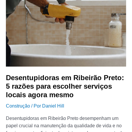
Desentupidoras
em
Ribeirão
Preto:
5
razões
para
escolher
serviços
locais
agora
Desentupidoras em Ribeirão Preto:
mesmo
5 razões para escolher serviços
locais agora mesmo
Construção
/ Por
Daniel Hill
Desentupidoras em Ribeirão Preto desempenham um
papel crucial na manutenção da qualidade de vida e no