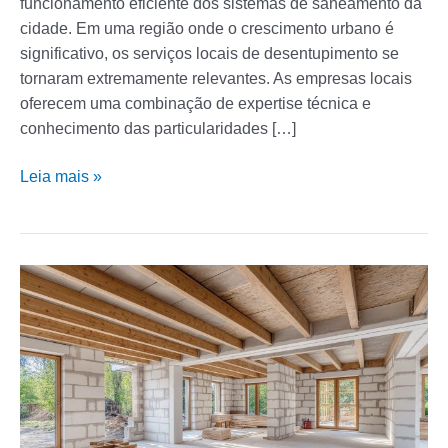
funcionamento eficiente dos sistemas de saneamento da
cidade. Em uma região onde o crescimento urbano é
significativo, os serviços locais de desentupimento se
tornaram extremamente relevantes. As empresas locais
oferecem uma combinação de expertise técnica e
conhecimento das particularidades […]
Leia mais »
Casa
à
Venda
em
SBC:
3
erros