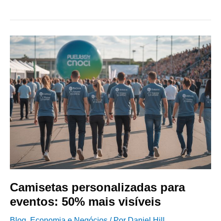
Camisetas
personalizadas
para
eventos:
50%
mais
visíveis
Camisetas personalizadas para
eventos: 50% mais visíveis
Blog
,
Economia e Negócios
/ Por
Daniel Hill