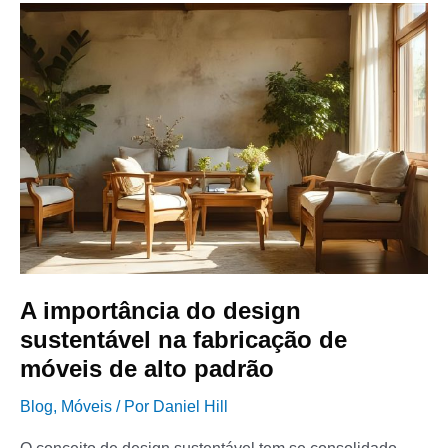
A
importância
do
design
sustentável
na
fabricação
de
móveis
de
alto
padrão
A importância do design
sustentável na fabricação de
móveis de alto padrão
Blog
,
Móveis
/ Por
Daniel Hill