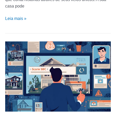
casa pode
Leia mais »
Aluguel
de
Casa
em
SBC:
Como
Evitar
Golpes
e
Anúncios
Falsos
ao