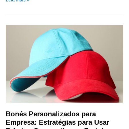
Bonés
Personalizados
para
Empresa:
Estratégias
para
Usar
Brindes
Corporativos
e
Fortalecer
sua
Bonés Personalizados para
Marca
Empresa: Estratégias para Usar