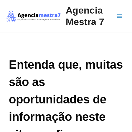
Ir
Main
Agencia
para
Men
o
Mestra 7
conteúdo
Entenda que, muitas
são as
oportunidades de
informação neste