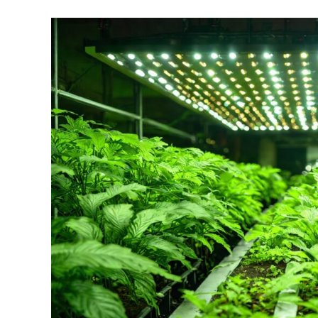
Iluminação
Ideal
para
Cultivo
Indoor:
Transforme
Seu
Espaço
de
Plantio